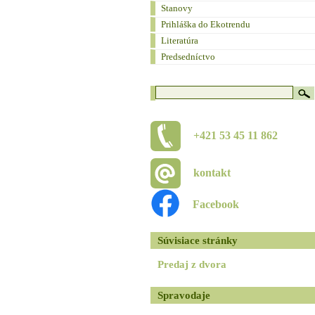
Stanovy
Prihláška do Ekotrendu
Literatúra
Predsedníctvo
+421 53 45 11 862
kontakt
Facebook
Súvisiace stránky
Predaj z dvora
Spravodaje