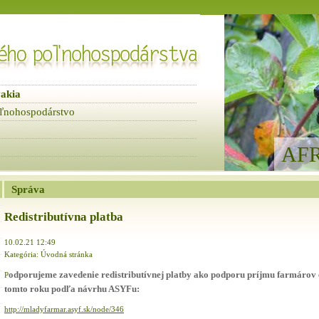
vakia
ľnohospodárstvo
AFRA
Správa
Redistributívna platba
10.02.21 12:49
Kategória: Úvodná stránka
odporujeme zavedenie redistributívnej platby ako podporu príjmu farmárov 
P
tomto roku podľa návrhu ASYFu:
http://mladyfarmar.asyf.sk/node/346