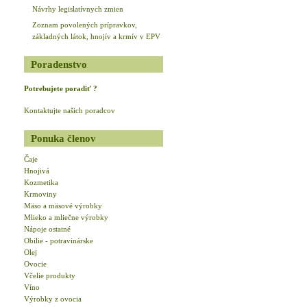
Návrhy legislatívnych zmien
Zoznam povolených prípravkov,
základných látok, hnojív a krmív v EPV
Poradenstvo
Potrebujete poradiť ?
Kontaktujte našich poradcov
Ponuka členov
Čaje
Hnojivá
Kozmetika
Krmoviny
Mäso a mäsové výrobky
Mlieko a mliečne výrobky
Nápoje ostatné
Obilie - potravinárske
Olej
Ovocie
Včelie produkty
Víno
Výrobky z ovocia