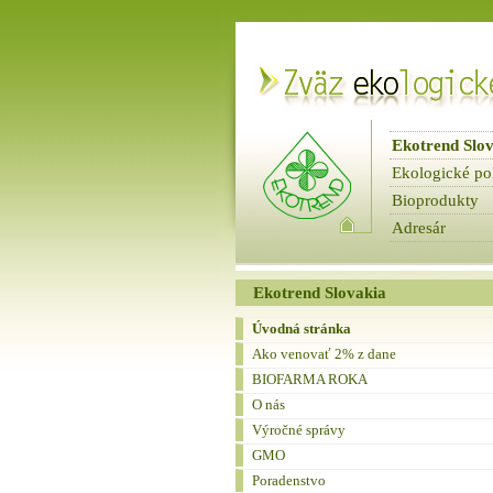
Ekotrend Slo
Ekologické po
Bioprodukty
Adresár
fbnews
Spravodaje
Ekotrend Slovakia
Úvodná stránka
Ako venovať 2% z dane
BIOFARMA ROKA
O nás
Výročné správy
GMO
Poradenstvo