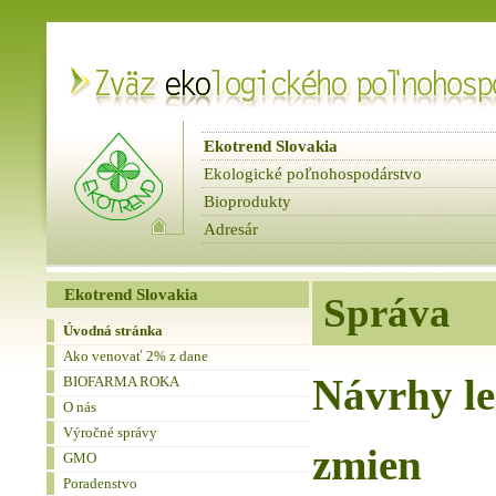
Ekotrend Slovakia
Ekologické poľnohospodárstvo
Bioprodukty
Adresár
fbnews
Spravodaje
Ekotrend Slovakia
Správa
Úvodná stránka
Ako venovať 2% z dane
Návrhy le
BIOFARMA ROKA
O nás
Výročné správy
zmien
GMO
Poradenstvo