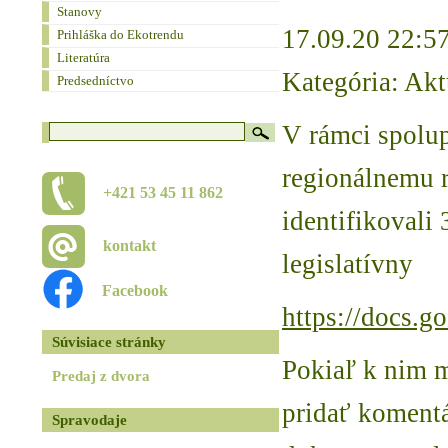
Stanovy
17.09.20 22:5
Prihláška do Ekotrendu
Literatúra
Kategória: Akt
Predsedníctvo
V rámci spolup
regionálnemu 
+421 53 45 11 862
identifikovali
kontakt
legislatívny
Facebook
https://docs
Súvisiace stránky
Pokiaľ k nim m
Predaj z dvora
pridať koment
Spravodaje