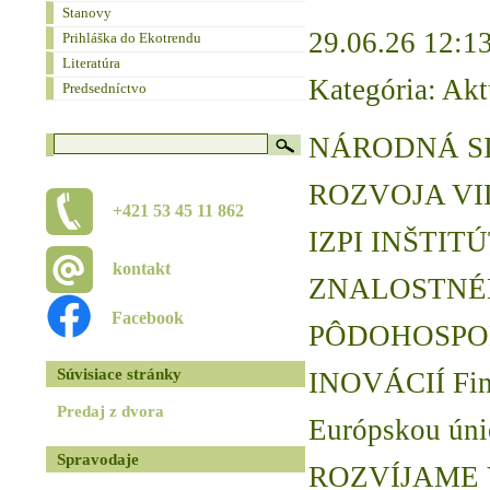
Stanovy
29.06.26 12:1
Prihláška do Ekotrendu
Literatúra
Kategória: Akt
Predsedníctvo
NÁRODNÁ S
ROZVOJA VI
+421 53 45 11 862
IZPI INŠTIT
kontakt
ZNALOSTN
Facebook
PÔDOHOSPO
Súvisiace stránky
INOVÁCIÍ Fin
Predaj z dvora
Európskou úni
Spravodaje
ROZVÍJAME V