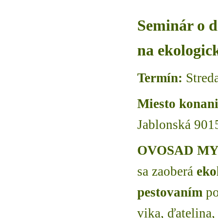
Seminár o 
na ekologic
Termín:
Streda
Miesto konani
Jablonská 901
OVOSAD MY
sa zaoberá
eko
pestovaním
po
vika, ďatelina,