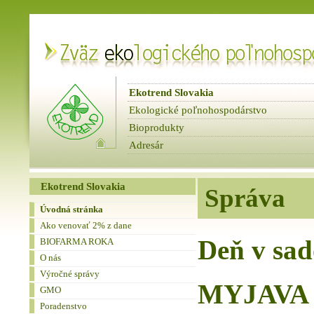
Ekotrend Slovakia
Ekologické poľnohospodárstvo
Bioprodukty
Adresár
fbnews
Spravodaje
Ekotrend Slovakia
Správa
Úvodná stránka
Ako venovať 2% z dane
Deň v s
BIOFARMA ROKA
O nás
Výročné správy
MYJAVA
GMO
Poradenstvo