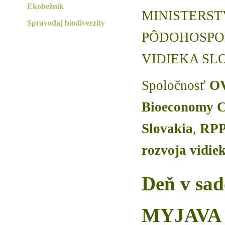
Ekobežník
MINISTERS
Spravodaj biodiverzity
PÔDOHOSPO
VIDIEKA SL
Spoločnosť
O
Bioeconomy C
Slovakia
,
RPP
rozvoja vidie
Deň v s
MYJAVA