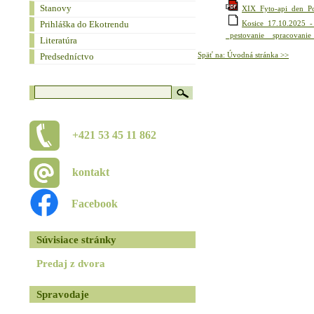
Stanovy
XIX_Fyto-api_den_P
Prihláška do Ekotrendu
Kosice_17.10.2025_-
_pestovanie__spracovanie_
Literatúra
Späť na: Úvodná stránka >>
Predsedníctvo
+421 53 45 11 862
kontakt
Facebook
Súvisiace stránky
Predaj z dvora
Spravodaje