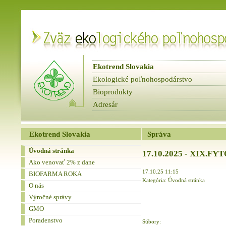
Ekotrend Slovakia
Ekologické poľnohospodárstvo
Bioprodukty
Adresár
fbnews
Spravodaje
Ekotrend Slovakia
Správa
Úvodná stránka
17.10.2025 - XIX.F
Ako venovať 2% z dane
17.10.25 11:15
BIOFARMA ROKA
Kategória: Úvodná stránka
O nás
Výročné správy
GMO
Poradenstvo
Súbory: