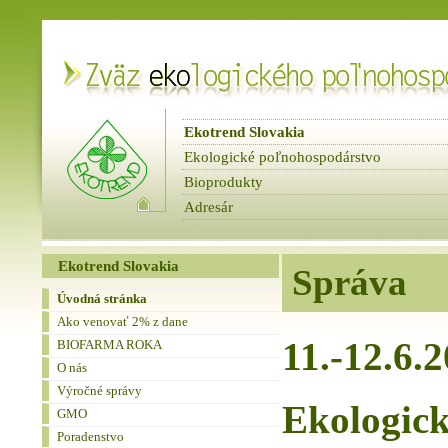
Ekotrend Slovakia
Ekologické poľnohospodárstvo
Bioprodukty
Adresár
fbnews
Spravodaje
Ekotrend Slovakia
Správa
Úvodná stránka
Ako venovať 2% z dane
11.-12.6.
BIOFARMA ROKA
O nás
Výročné správy
Ekologic
GMO
Poradenstvo