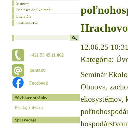
Stanovy
poľnohos
Prihláška do Ekotrendu
Literatúra
Predsedníctvo
Hrachovo
12.06.25 10:3
+421 53 45 11 862
Kategória: Úv
kontakt
Seminár Ekolo
Facebook
Obnova, zachov
ekosystémov, k
Súvisiace stránky
Predaj z dvora
poľnohospodár
Spravodaje
hospodárstvo