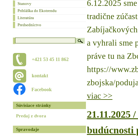
6.12.2025 sme
Stanovy
Prihláška do Ekotrendu
tradične zúčast
Literatúra
Predsedníctvo
Zabíjačkových 
a vyhrali sme 
práve tu na Zb
+421 53 45 11 862
https://www.zb
kontakt
zbojska/poduja
Facebook
viac >>
Súvisiace stránky
21.11.2025 /
Predaj z dvora
budúcnosti 
Spravodaje