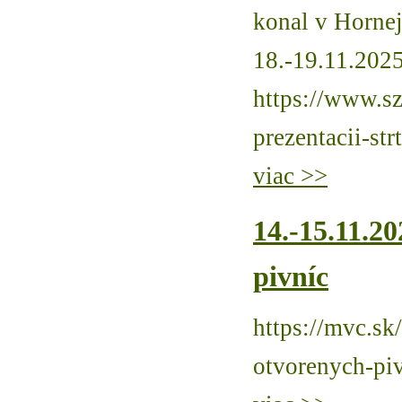
konal v Horne
18.-19.11.2025
https://www.sz
prezentacii-str
viac >>
14.-15.11.2
pivníc
https://mvc.sk/
otvorenych-pi