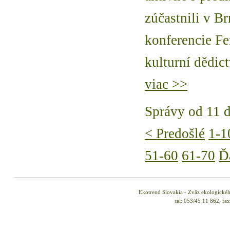
zúčastnili v B
konferencie Fe
kulturní dědict
viac >>
Správy od 11 
< Predošlé
1-1
51-60
61-70
Ď
Ekotrend Slovakia - Zväz ekologické
tel: 053/45 11 862, fa