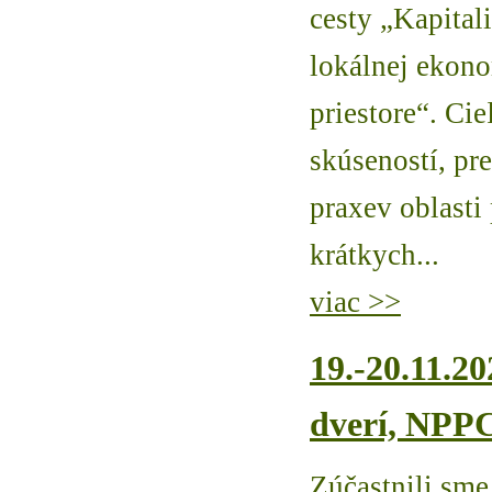
cesty „Kapital
lokálnej ekon
priestore“. C
skúseností, pr
praxev oblasti
krátkych...
viac >>
19.-20.11.2
dverí, NPPC
Zúčastnili sme