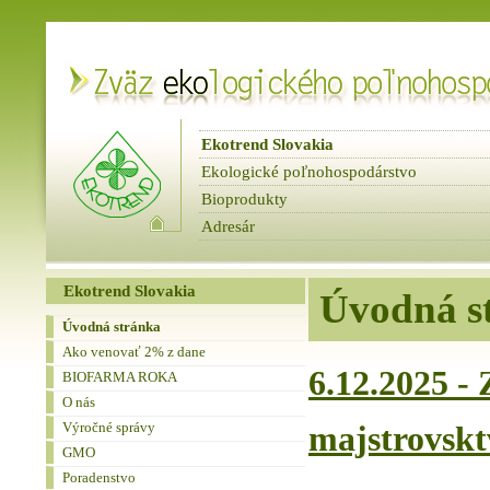
Ekotrend Slovakia
Ekologické poľnohospodárstvo
Bioprodukty
Adresár
fbnews
Spravodaje
Ekotrend Slovakia
Úvodná s
Úvodná stránka
Ako venovať 2% z dane
6.12.2025 -
BIOFARMA ROKA
O nás
Výročné správy
majstrovskt
GMO
Poradenstvo