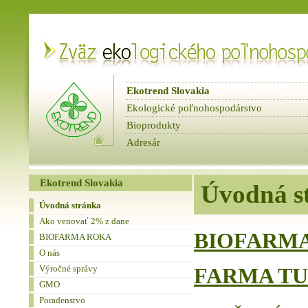
Ekotrend Slovakia
Ekologické poľnohospodárstvo
Bioprodukty
Adresár
fbnews
Spravodaje
Ekotrend Slovakia
Úvodná s
Úvodná stránka
Ako venovať 2% z dane
BIOFARMA
BIOFARMA ROKA
O nás
Výročné správy
FARMA T
GMO
Poradenstvo