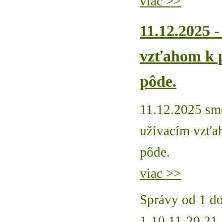
viac >>
11.12.2025 
vzťahom k 
pôde.
11.12.2025 sme
užívacím vzťa
pôde.
viac >>
Správy od 1 do
1-10
11-20
21