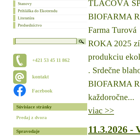
TLAČOVÁ S
Stanovy
Prihláška do Ekotrendu
BIOFARMA R
Literatúra
Predsedníctvo
Farma Turov
ROKA 2025 zís
produkciu eko
+421 53 45 11 862
. Srdečne blah
kontakt
BIOFARMA RO
Facebook
každoročne...
Súvisiace stránky
viac >>
Predaj z dvora
11.3.2026 -
Spravodaje