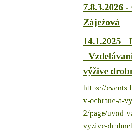
7.8.3.2026 
Záježová
14.1.2025 -
- Vzdelávan
výžive drob
https://events
v-ochrane-a-v
2/page/uvod-v
vyzive-drobne