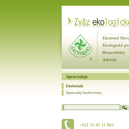
Ekotrend Slov
Ekologické po
Bioprodukty
Adresár
fbnews
Spravodaje
Spravodaje
Ekobežník
Spravodaj biodiverzity
+421 53 45 11 862