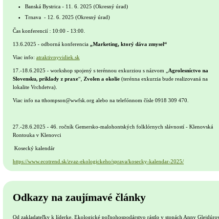
Banská Bystrica - 11. 6. 2025 (Okresný úrad)
Trnava - 12. 6. 2025 (Okresný úrad)
Čas konferencií : 10:00 - 13:00.
13.6.2025 - odborná konferencia
„Marketing, ktorý dáva zmysel“
Viac info:
atraktivnyvidiek.sk
17.-18.6.2025 - workshop spojený s terénnou exkurziou s názvom „
Agrolesníctvo na
Slovensku, príklady z praxe
“,
Zvolen a okolie
(terénna exkurzia bude realizovaná na
lokalite Vrchdetva).
Viac info na tthompson@wwfsk.org alebo na telefónnom čísle 0918 309 470.
27.-28.6.2025 - 46. ročník Gemersko-malohontských folklórnych slávností - Klenovská
Rontouka v Klenovci
Kosecký kalendár
https://www.ecotrend.sk/zvaz-ekologickeho/sprava/kosecky-kalendar-2025/
Odkazy na zaujímavé články
Od zakladateľky k líderke. Ekologické poľnohospodárstvo rástlo v stopách Anny Glejdúro