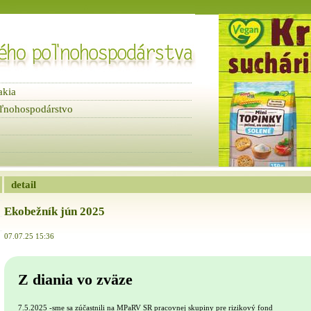
akia
ľnohospodárstvo
detail
Ekobežník jún 2025
07.07.25 15:36
Z diania vo zväze
7.5.2025 -sme sa zúčastnili na MPaRV SR pracovnej skupiny pre rizikový fond