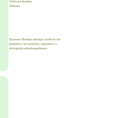
Výživové doplnky
Zelenina
Ekotrend Slovakia združuje výrobcov bio
produktov, bio potravín a záujemcov o
ekologické poľnohospodárstvo.