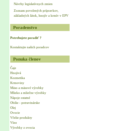
Návrhy legislatívnych zmien
Zoznam povolených prípravkov,
základných látok, hnojív a krmív v EPV
Poradenstvo
Potrebujete poradiť ?
Kontaktujte našich poradcov
Ponuka členov
Čaje
Hnojivá
Kozmetika
Krmoviny
Mäso a mäsové výrobky
Mlieko a mliečne výrobky
Nápoje ostatné
Obilie - potravinárske
Olej
Ovocie
Včelie produkty
Víno
Výrobky z ovocia