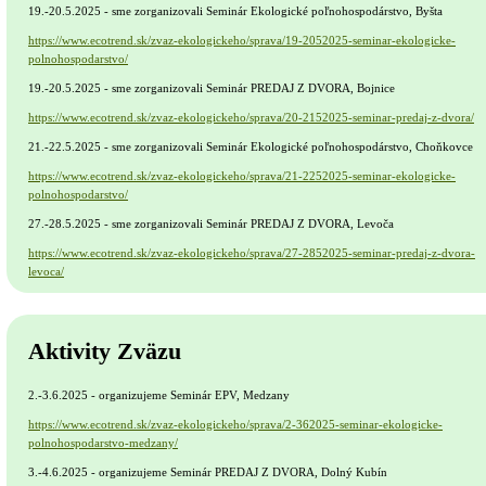
19.-20.5.2025 - sme zorganizovali Seminár Ekologické poľnohospodárstvo, Byšta
https://www.ecotrend.sk/zvaz-ekologickeho/sprava/19-2052025-seminar-ekologicke-
polnohospodarstvo/
19.-20.5.2025 - sme zorganizovali Seminár PREDAJ Z DVORA, Bojnice
https://www.ecotrend.sk/zvaz-ekologickeho/sprava/20-2152025-seminar-predaj-z-dvora/
21.-22.5.2025 - sme zorganizovali Seminár Ekologické poľnohospodárstvo, Choňkovce
https://www.ecotrend.sk/zvaz-ekologickeho/sprava/21-2252025-seminar-ekologicke-
polnohospodarstvo/
27.-28.5.2025 - sme zorganizovali Seminár PREDAJ Z DVORA, Levoča
https://www.ecotrend.sk/zvaz-ekologickeho/sprava/27-2852025-seminar-predaj-z-dvora-
levoca/
Aktivity Zväzu
2.-3.6.2025 - organizujeme Seminár EPV, Medzany
https://www.ecotrend.sk/zvaz-ekologickeho/sprava/2-362025-seminar-ekologicke-
polnohospodarstvo-medzany/
3.-4.6.2025 - organizujeme Seminár PREDAJ Z DVORA, Dolný Kubín