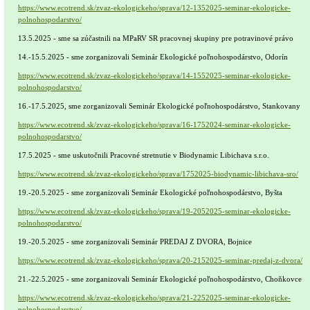
https://www.ecotrend.sk/zvaz-ekologickeho/sprava/12-1352025-seminar-ekologicke-
polnohospodarstvo/
13.5.2025 - sme sa zúčastnili na MPaRV SR pracovnej skupiny pre potravinové právo
14.-15.5.2025 - sme zorganizovali Seminár Ekologické poľnohospodárstvo, Odorín
https://www.ecotrend.sk/zvaz-ekologickeho/sprava/14-1552025-seminar-ekologicke-
polnohospodarstvo/
16.-17.5.2025, sme zorganizovali Seminár Ekologické poľnohospodárstvo, Stankovany
https://www.ecotrend.sk/zvaz-ekologickeho/sprava/16-1752024-seminar-ekologicke-
polnohospodarstvo/
17.5.2025 - sme uskutočnili Pracovné stretnutie v Biodynamic Libichava s.r.o.
https://www.ecotrend.sk/zvaz-ekologickeho/sprava/1752025-biodynamic-libichava-sro/
19.-20.5.2025 - sme zorganizovali Seminár Ekologické poľnohospodárstvo, Byšta
https://www.ecotrend.sk/zvaz-ekologickeho/sprava/19-2052025-seminar-ekologicke-
polnohospodarstvo/
19.-20.5.2025 - sme zorganizovali Seminár PREDAJ Z DVORA, Bojnice
https://www.ecotrend.sk/zvaz-ekologickeho/sprava/20-2152025-seminar-predaj-z-dvora/
21.-22.5.2025 - sme zorganizovali Seminár Ekologické poľnohospodárstvo, Choňkovce
https://www.ecotrend.sk/zvaz-ekologickeho/sprava/21-2252025-seminar-ekologicke-
polnohospodarstvo/