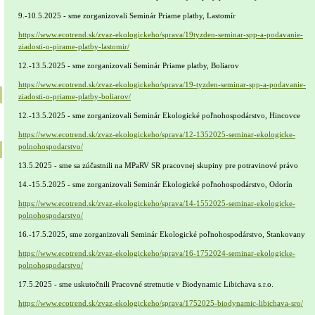
9.-10.5.2025 - sme zorganizovali Seminár Priame platby, Lastomír
https://www.ecotrend.sk/zvaz-ekologickeho/sprava/19tyzden-seminar-spp-a-podavanie-
ziadosti-o-pirame-platby-lastomir/
12.-13.5.2025 - sme zorganizovali Seminár Priame platby, Boliarov
https://www.ecotrend.sk/zvaz-ekologickeho/sprava/19-tyzden-seminar-spp-a-podavanie-
ziadosti-o-priame-platby-boliarov/
12.-13.5.2025 - sme zorganizovali Seminár Ekologické poľnohospodárstvo, Hincovce
https://www.ecotrend.sk/zvaz-ekologickeho/sprava/12-1352025-seminar-ekologicke-
polnohospodarstvo/
13.5.2025 - sme sa zúčastnili na MPaRV SR pracovnej skupiny pre potravinové právo
14.-15.5.2025 - sme zorganizovali Seminár Ekologické poľnohospodárstvo, Odorín
https://www.ecotrend.sk/zvaz-ekologickeho/sprava/14-1552025-seminar-ekologicke-
polnohospodarstvo/
16.-17.5.2025, sme zorganizovali Seminár Ekologické poľnohospodárstvo, Stankovany
https://www.ecotrend.sk/zvaz-ekologickeho/sprava/16-1752024-seminar-ekologicke-
polnohospodarstvo/
17.5.2025 - sme uskutočnili Pracovné stretnutie v Biodynamic Libichava s.r.o.
https://www.ecotrend.sk/zvaz-ekologickeho/sprava/1752025-biodynamic-libichava-sro/