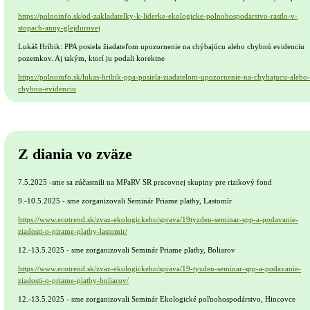
https://polnoinfo.sk/od-zakladatelky-k-liderke-ekologicke-polnohospodarstvo-rastlo-v-
stopach-anny-glejdurovej
Lukáš Hríbik: PPA posiela žiadateľom upozornenie na chýbajúcu alebo chybnú evidenciu
pozemkov. Aj takým, ktorí ju podali korektne
https://polnoinfo.sk/lukas-hribik-ppa-posiela-ziadatelom-upozornenie-na-chybajucu-alebo-
chybnu-evidenciu
Z diania vo zväze
7.5.2025 -sme sa zúčastnili na MPaRV SR pracovnej skupiny pre rizikový fond
9.-10.5.2025 - sme zorganizovali Seminár Priame platby, Lastomír
https://www.ecotrend.sk/zvaz-ekologickeho/sprava/19tyzden-seminar-spp-a-podavanie-
ziadosti-o-pirame-platby-lastomir/
12.-13.5.2025 - sme zorganizovali Seminár Priame platby, Boliarov
https://www.ecotrend.sk/zvaz-ekologickeho/sprava/19-tyzden-seminar-spp-a-podavanie-
ziadosti-o-priame-platby-boliarov/
12.-13.5.2025 - sme zorganizovali Seminár Ekologické poľnohospodárstvo, Hincovce