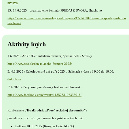
myjava/
13.-14.6.2025 - organizujeme Seminár PREDAJ Z DVORA, Hrachovo
https://www.ecotrend.sk/zvaz-ekologickeho/sprava/13-1462025-seminar-predaj-z-dvora-
hrachovo/
Aktivity iných
1.6.2025 - ASYF /Deň mladého farmára, Spišská Belá - Strážky
https://www.asyf.sk/den-mladeho-farmara-2025/
3.-4.6.2025 / Celoslovenské dni poľa 2025 v Seliciach v čase od 9:00 do 16:00.
dnipola.sk
7.6.2025 - Prvý konopno-ľanový festival na Slovensku
https://www.facebook.com/events/1185733106335018/
Konferencie
„Trvalá udržateľnosť sociálnej ekonomiky“:
prebehnú v troch rôznych mestách v priebehu troch dní:
Košice - 10. 6. 2025 (Kongres Hotel ROCA)