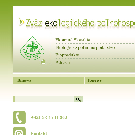
Ekotrend Slovakia
Ekologické poľnohospodárstvo
Bioprodukty
Adresár
fbnews
Spravodaje
fbnews
fbnews
+421 53 45 11 862
kontakt