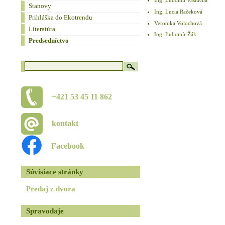
Ing. Ľubomír Pastucha
Stanovy
Ing. Lucia Račeková
Prihláška do Ekotrendu
Veronika Volochová
Literatúra
Ing. Ľubomír Žák
Predsedníctvo
+421 53 45 11 862
kontakt
Facebook
Súvisiace stránky
Predaj z dvora
Spravodaje