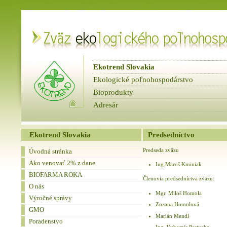
Ekotrend Slovakia
Ekologické poľnohospodárstvo
Bioprodukty
Adresár
fbnews
Spravodaje
Ekotrend Slovakia
Predsedníctvo
Predseda zväzu
Úvodná stránka
Ako venovať 2% z dane
Ing.Maroš Kminiak
BIOFARMA ROKA
Členovia predsedníctva zväzu:
O nás
Mgr. Miloš Homola
Výročné správy
Zuzana Homolová
GMO
Marián Mendl
Poradenstvo